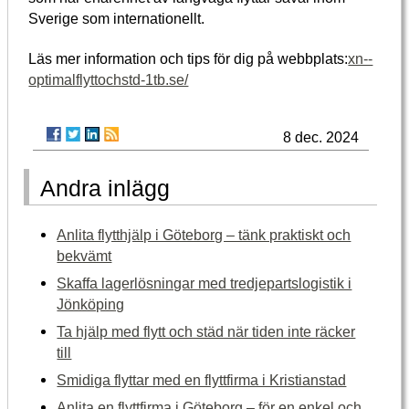
Sverige som internationellt.
Läs mer information och tips för dig på webbplats:
xn--
optimalflyttochstd-1tb.se/
8 dec. 2024
Andra inlägg
Anlita flytthjälp i Göteborg – tänk praktiskt och
bekvämt
Skaffa lagerlösningar med tredjepartslogistik i
Jönköping
Ta hjälp med flytt och städ när tiden inte räcker
till
Smidiga flyttar med en flyttfirma i Kristianstad
Anlita en flyttfirma i Göteborg – för en enkel och