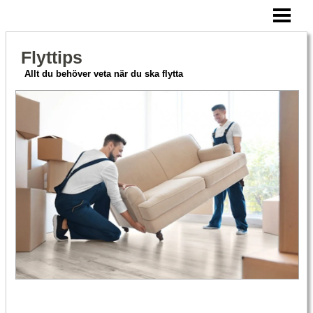
HEM
CHECKLISTA FLYTT
Flyttips
ATT TÄNKA PÅ
Allt du behöver veta när du ska flytta
FLYTTFIRMA PRISER
BLOGG