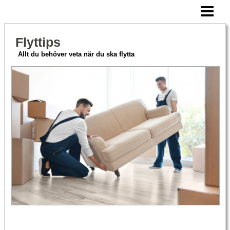
HEM
CHECKLISTA FLYTT
Flyttips
ATT TÄNKA PÅ
Allt du behöver veta när du ska flytta
FLYTTFIRMA PRISER
BLOGG