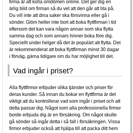
firma är att kolla omdömen online. Det ger dig en
ärlig bild om firman så du vet att den går att lita på.
Du vill inte att dina saker ska försvinna eller gå i
sönder. Glöm heller inte bort att boka flyttfirman i tid
eftersom det kan vara någon annan som ska flytta
samma dag och som annars hinner boka före dig.
Speciellt under helger då det är populärt att flytta. Det
är rekommenderat att boka flyttfirman minst 30 dagar
i förväg, gärna tidigare om du har möjlighet till det.
Vad ingår i priset?
Alla flyttfirmor erbjuder olika tjänster och priser för
deras kunder. Så innan du bokar en flyttfirma är det
viktigt att du kontrollerar vad som ingår i priset och att
detta passar dig. Något som alla professionella firmor
borde erbjuda dig är en försäkring. Om något skulle
gå sönder så ingår detta i så fall i försäkringen. Vissa
firmor erbjuder också att hjälpa till att packa ditt hem