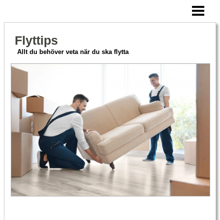
HEM
CHECKLISTA FLYTT
Flyttips
ATT TÄNKA PÅ
Allt du behöver veta när du ska flytta
FLYTTFIRMA PRISER
BLOGG