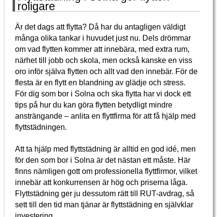
roligare
Är det dags att flytta? Då har du antagligen väldigt
många olika tankar i huvudet just nu. Dels drömmar
om vad flytten kommer att innebära, med extra rum,
närhet till jobb och skola, men också kanske en viss
oro inför själva flytten och allt vad den innebär. För de
flesta är en flytt en blandning av glädje och stress.
För dig som bor i Solna och ska flytta har vi dock ett
tips på hur du kan göra flytten betydligt mindre
ansträngande – anlita en flyttfirma för att få hjälp med
flyttstädningen.
Att ta hjälp med flyttstädning är alltid en god idé, men
för den som bor i Solna är det nästan ett måste. Här
finns nämligen gott om professionella flyttfirmor, vilket
innebär att konkurrensen är hög och priserna låga.
Flyttstädning ger ju dessutom rätt till RUT-avdrag, så
sett till den tid man tjänar är flyttstädning en självklar
investering.