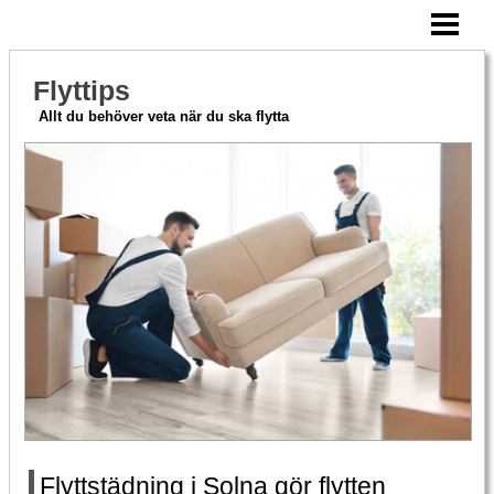
HEM
CHECKLISTA FLYTT
Flyttips
ATT TÄNKA PÅ
Allt du behöver veta när du ska flytta
FLYTTFIRMA PRISER
BLOGG
Flyttstädning i Solna gör flytten