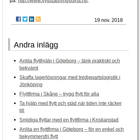
på:
http://www.flyttstädningsolna.nu
.
19 nov. 2018
Andra inlägg
Anlita flytthjälp i Göteborg – tänk praktiskt och
bekvämt
Skaffa lagerlösningar med tredjepartslogistik i
Jönköping
Flyttfirma i Skåne – trygg flytt för alla
Ta hjälp med flytt och städ när tiden inte räcker
till
Smidiga flyttar med en flyttfirma i Kristianstad
Anlita en flyttfirma i Göteborg – för en enkel och
bekymmersfri flytt