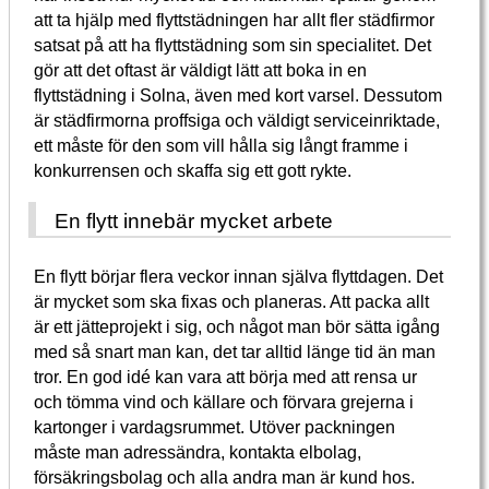
att ta hjälp med flyttstädningen har allt fler städfirmor
satsat på att ha flyttstädning som sin specialitet. Det
gör att det oftast är väldigt lätt att boka in en
flyttstädning i Solna, även med kort varsel. Dessutom
är städfirmorna proffsiga och väldigt serviceinriktade,
ett måste för den som vill hålla sig långt framme i
konkurrensen och skaffa sig ett gott rykte.
En flytt innebär mycket arbete
En flytt börjar flera veckor innan själva flyttdagen. Det
är mycket som ska fixas och planeras. Att packa allt
är ett jätteprojekt i sig, och något man bör sätta igång
med så snart man kan, det tar alltid länge tid än man
tror. En god idé kan vara att börja med att rensa ur
och tömma vind och källare och förvara grejerna i
kartonger i vardagsrummet. Utöver packningen
måste man adressändra, kontakta elbolag,
försäkringsbolag och alla andra man är kund hos.