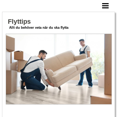
HEM
CHECKLISTA FLYTT
Flyttips
ATT TÄNKA PÅ
Allt du behöver veta när du ska flytta
FLYTTFIRMA PRISER
BLOGG