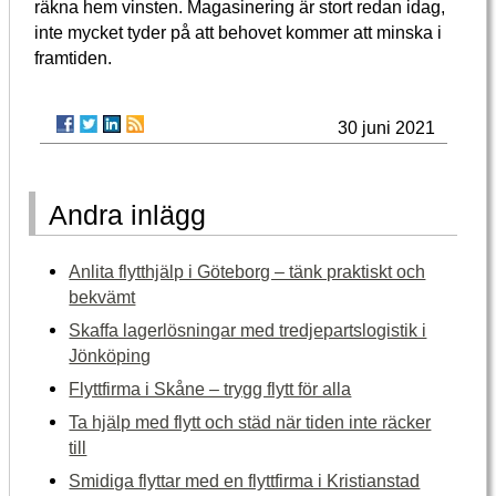
räkna hem vinsten. Magasinering är stort redan idag,
inte mycket tyder på att behovet kommer att minska i
framtiden.
30 juni 2021
Andra inlägg
Anlita flytthjälp i Göteborg – tänk praktiskt och
bekvämt
Skaffa lagerlösningar med tredjepartslogistik i
Jönköping
Flyttfirma i Skåne – trygg flytt för alla
Ta hjälp med flytt och städ när tiden inte räcker
till
Smidiga flyttar med en flyttfirma i Kristianstad