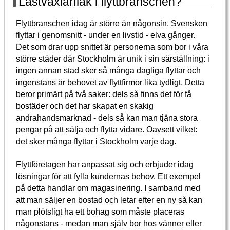
Lastväxlarflak i flyttbranschen?
Flyttbranschen idag är större än någonsin. Svensken
flyttar i genomsnitt - under en livstid - elva gånger.
Det som drar upp snittet är personerna som bor i våra
större städer där Stockholm är unik i sin särställning: i
ingen annan stad sker så många dagliga flyttar och
ingenstans är behovet av flyttfirmor lika tydligt. Detta
beror primärt på två saker: dels så finns det för få
bostäder och det har skapat en skakig
andrahandsmarknad - dels så kan man tjäna stora
pengar på att sälja och flytta vidare. Oavsett vilket:
det sker många flyttar i Stockholm varje dag.
Flyttföretagen har anpassat sig och erbjuder idag
lösningar för att fylla kundernas behov. Ett exempel
på detta handlar om magasinering. I samband med
att man säljer en bostad och letar efter en ny så kan
man plötsligt ha ett bohag som måste placeras
någonstans - medan man själv bor hos vänner eller