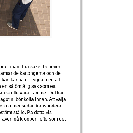
 göra innan. Era saker behöver
 hämtar de kartongerna och de
Ni kan känna er trygga med att
n en så ömtålig sak som ett
an skulle vara framme. Det kan
got ni bör kolla innan. Att välja
 De kommer sedan transportera
estämt ställe. På detta vis
ar även på kroppen, eftersom det