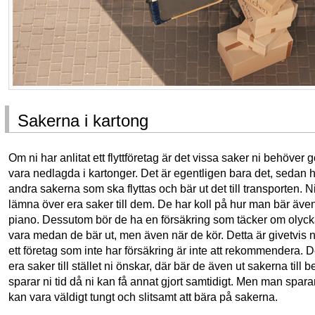
Sakerna i kartong
Om ni har anlitat ett flyttföretag är det vissa saker ni behöver
vara nedlagda i kartonger. Det är egentligen bara det, sedan
andra sakerna som ska flyttas och bär ut det till transporten. 
lämna över era saker till dem. De har koll på hur man bär äve
piano. Dessutom bör de ha en försäkring som täcker om olyck
vara medan de bär ut, men även när de kör. Detta är givetvis nå
ett företag som inte har försäkring är inte att rekommendera.
era saker till stället ni önskar, där bär de även ut sakerna till b
sparar ni tid då ni kan få annat gjort samtidigt. Men man spar
kan vara väldigt tungt och slitsamt att bära på sakerna.