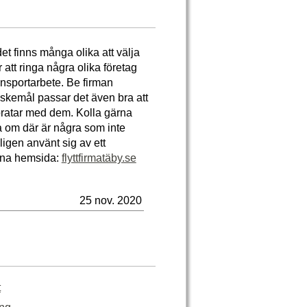
det finns många olika att välja
r att ringa några olika företag
ransportarbete. Be firman
önskemål passar det även bra att
 pratar med dem. Kolla gärna
la om där är några som inte
ligen använt sig av ett
enna hemsida:
flyttfirmatäby.se
25 nov. 2020
t