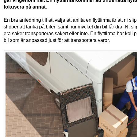
går vi igenom här. En flyttfirma kommer att underlätta flytte
fokusera på annat.
En bra anledning till att välja att anlita en flyttfirma är att ni sli
slipper att tänka på bilen samt hur mycket din bil får dra. Ni 
era saker transporteras säkert eller inte. En flyttfirma har koll
bil som är anpassad just för att transportera varor.