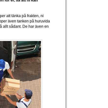
n för er, så att ni kan
pper att tänka på frakten, ni
slipper även tanken på huruvida
 på allt sådant. De har även en