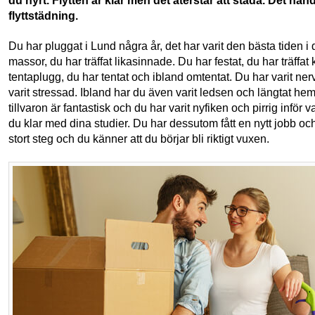
du hyrt. Flytten är klar men det återstår att städa. Det h
flyttstädning.
Du har pluggat i Lund några år, det har varit den bästa tiden i ditt
massor, du har träffat likasinnade. Du har festat, du har träffat
tentaplugg, du har tentat och ibland omtentat. Du har varit nerv
varit stressad. Ibland har du även varit ledsen och längtat hem
tillvaron är fantastisk och du har varit nyfiken och pirrig inför 
du klar med dina studier. Du har dessutom fått en nytt jobb och d
stort steg och du känner att du börjar bli riktigt vuxen.