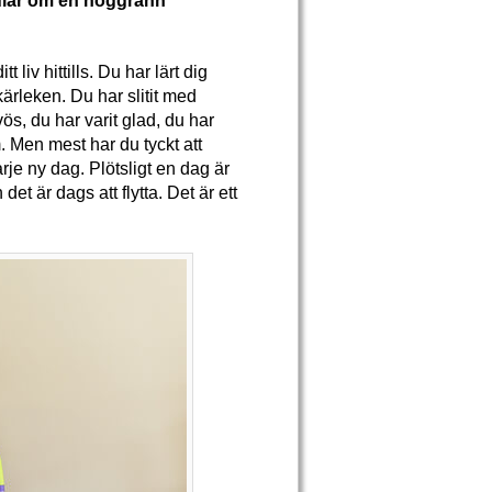
andlar om en noggrann
 liv hittills. Du har lärt dig
 kärleken. Du har slitit med
ös, du har varit glad, du har
. Men mest har du tyckt att
varje ny dag. Plötsligt en dag är
et är dags att flytta. Det är ett