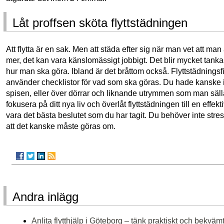
Låt proffsen sköta flyttstädningen
Att flytta är en sak. Men att städa efter sig när man vet att m
mer, det kan vara känslomässigt jobbigt. Det blir mycket tankar
hur man ska göra. Ibland är det bråttom också. Flyttstädningsf
använder checklistor för vad som ska göras. Du hade kanske i
spisen, eller över dörrar och liknande utrymmen som man sälla
fokusera på ditt nya liv och överlåt flyttstädningen till en effekt
vara det bästa beslutet som du har tagit. Du behöver inte stres
att det kanske måste göras om.
Andra inlägg
Anlita flytthjälp i Göteborg – tänk praktiskt och bekväm