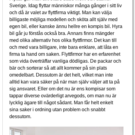
Sverige. Idag flyttar människor många gånger i sitt liv
och då är valet av flyttfirma viktigt. Man kan välja
billigaste möjliga modellen och sköta allt själv med
egen bil, eller kanske ännu hellre en kompis bil. Hyra
bil går ju förstås också bra. Annars finns mängder
med olika alternativ hos olika flyttfirmor. Det kan till
och med vara billigare, inte bara enklare, att låta en
firma ta hand om saken. Flyttfirmor har en erfarenhet
som vida överträffar vanliga dödligas. De packar och
bär och sorterar så att allt kommer på sin plats
omedelbart. Dessutom är det helt, vilket man inte
alltid kan vara säker på när man själv väljer att ta på
sig ansvaret. Eller om det nu är ens kompisar som
tappar diverse ovärderligt arvegods, om man nu är
lycklig ägare till något sådant. Man får helt enkelt
sina saker i ordning utan problem och snabbt
dessutom.