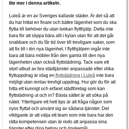
lite mer i denna artikeln.
Luleå är en av Sveriges kallaste städer. Är det så att
du har hittat en finare och bättre lägenhet som du ska
flytta till behöver du utan tvekan flytthjälp. Detta inte
bara för att slippa bära allt i kylan utan för att det går
snabbare och du får tid över till trevligare saker, som
att fix till i din nya lägenhet. I flytthjälpen ingår inte
bara att bära möbler från den gamla till den nya
lägenheten utan också flyttstädning. Tack vare ett
stort utbud av bra städtjänster anpassade efter olika
flyttuppdrag är idag en
flyttstädning i Luleå
inte bara
möjligt utan rentav trevligt uppdrag. Hur gör du för att
hitta ett kunnigt och erfaret städföretag som kan
flyttstädning ut och in? Bästa sättet är att söka på
nätet. Ytterligare ett hett tips är att fråga någon som
nyss flyttat och använt sig av sådana tjänster. Det
viktigaste är att välja ett team som inte bara har den
rätta kompetensen utan är redo att anpassa sina
tjänster efter dina behov och önskemål.