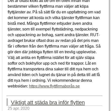
Det är oftast klokt att be om en offert innan man
bestämmer vilken flyttfirma man väljer att köpa
flyttjänster av. På så sätt får du en uppfattning om vad
det kommer att kosta och vilka tjänster flyttfirman kan
bistå med. Många flyttfirmor erbjuder även andra
tjänster, som till exempel flyttstädning, nedpackning
och uppackning av bohag, samt andra tjänster. RUT-
avdraget brukar oftast dras av redan på det pris man
får i offerten från den flyttfirma man väljer att fråga. Så
gör den där jobbiga flytten till en trevlig upplevelse.
Välj att anlita en flyttfirma istället för att själv släpa
soffor och bokhyllor upp och ned för trappor. Låt en
flyttfirma transportera dina saker till ditt nya hem och
använd tiden och lugnet du tjänar in på detta till att få
ditt nya hem i ordning. Vi rekommenderar denna
webbsidan:
https://www.flyttfirmaborås.se
Viktigt att städa bra inför flytten
25 apr. 2020