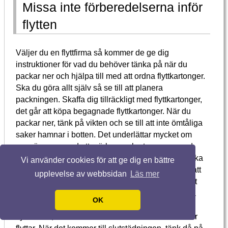
Missa inte förberedelserna inför
flytten
Väljer du en flyttfirma så kommer de ge dig
instruktioner för vad du behöver tänka på när du
packar ner och hjälpa till med att ordna flyttkartonger.
Ska du göra allt själv så se till att planera
packningen. Skaffa dig tillräckligt med flyttkartonger,
det går att köpa begagnade flyttkartonger. När du
packar ner, tänk på vikten och se till att inte ömtåliga
saker hamnar i botten. Det underlättar mycket om
man är noga med att märka upp kartongerna med
ömtåligt och vilket rum de tillhör. Se till att inte packa
Vi använder cookies för att ge dig en bättre
ned sådant du kommer behöva. Det är också bra att
upplevelse av webbsidan
Läs mer
se till att ha en flyttväska där du kan stoppa ner det
sista från exempelvis badrummet. Borsta tänderna
OK
vill man gärna göra även på flyttdagen. Boka din
flyttbil i tid, framför allt om det är i tider då studenter