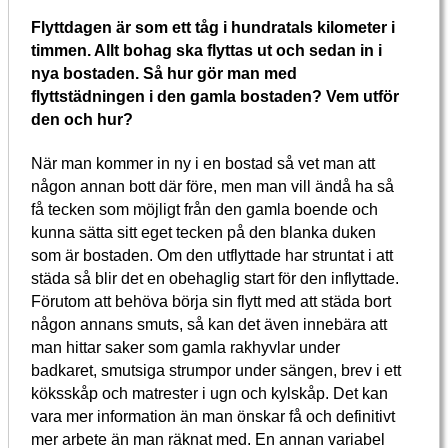
Flyttdagen är som ett tåg i hundratals kilometer i
timmen. Allt bohag ska flyttas ut och sedan in i
nya bostaden. Så hur gör man med
flyttstädningen i den gamla bostaden? Vem utför
den och hur?
När man kommer in ny i en bostad så vet man att
någon annan bott där före, men man vill ändå ha så
få tecken som möjligt från den gamla boende och
kunna sätta sitt eget tecken på den blanka duken
som är bostaden. Om den utflyttade har struntat i att
städa så blir det en obehaglig start för den inflyttade.
Förutom att behöva börja sin flytt med att städa bort
någon annans smuts, så kan det även innebära att
man hittar saker som gamla rakhyvlar under
badkaret, smutsiga strumpor under sängen, brev i ett
köksskåp och matrester i ugn och kylskåp. Det kan
vara mer information än man önskar få och definitivt
mer arbete än man räknat med. En annan variabel