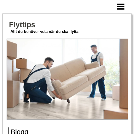
HEM
CHECKLISTA FLYTT
Flyttips
ATT TÄNKA PÅ
Allt du behöver veta när du ska flytta
FLYTTFIRMA PRISER
BLOGG
Blogg